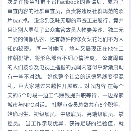
次是在接至社群平台Facibook的邀请后，成为了
审查内容的社群审查员，负责将违反社群规范的照
片ban掉。 没念到乏味无聊的审查工进展行，竟并
且让别人寻获了公众寓管故员人物妻美沙、独二无
二爱的偶像优衣、还有教许的修女梨花她们不为人
知的秘密。 同一时候间，悠斗又展现正在他在工
作朝犯错，将形色部容不细心情流离， 公寓周遭
的人们按照及电视上播报的式闻内容似乎渐渐启动
有一些不对劲。 好像整个社会的道德界线变得混
乱，巨大家越过来越性开展放… 对战内容 在每个
天的5个时段一边工作赚钱提升职等待，一边探索
城市与NPC对话。 社群审查员总数共有5个职等，
始确习生、初级雇员、中级雇员、高端级雇员、掌
控员。 当工作示现优异，获得足够的经验值，就