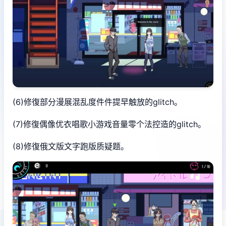
(6)修復部分漫展混乱度件件提早触放的glitch。
(7)修復偶像优衣唱歌小游戏音量零个法控造的glitch。
(8)修復俄文版文字跑版质疑题。