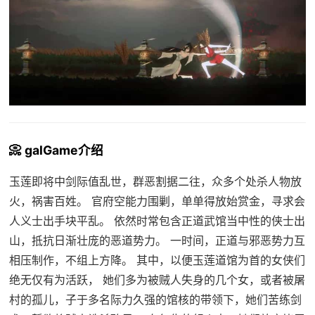
📀 galGame介绍
玉莲即将中剑际值乱世，群恶割据二往，众多个处杀人物放
火，祸害百姓。 官府空能力围剿，单单得放始赏金，寻求会
人义士出手块平乱。 依然时常包含正道武馆当中性的侠士出
山，抵抗日渐壮庞的恶道势力。 一时间，正道与邪恶势力互
相压制作，不组上方降。 其中，以便玉莲道馆为首的女侠们
绝无仅有为活跃， 她们多为被贼人失身的几个女，或者被屠
村的孤儿，子于多名际力久强的馆核的带领下，她们苦练剑