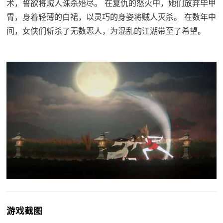
术，誓欲将贼人诛杀殆尽。 在复仇的怒火中，她们放弃毕甲
胄，身着轻薄的白裙，以灵巧的身姿将贼人灭杀。 在数年中
间，女侠们斩杀了无数恶人，为混乱的江湖带至了希望。
游戏截图