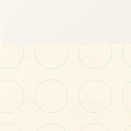
🎹
画面艺术展
感受游戏的视觉魅力