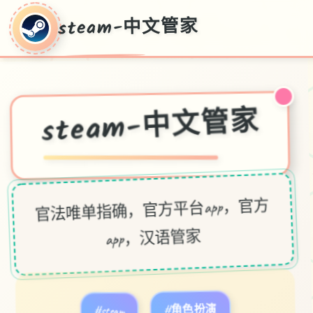
steam-中文管家
steam-中文管家
官法唯单指确，官方平台app，官方
app，汉语管家
#steam
#角色扮演