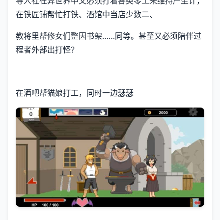
导人社在异世界中又必须打着各类零工来维持产生计，
在铁匠铺帮忙打铁、酒馆中当店少数二、
教将里帮修女们整因书架……同等。甚至又必须陪伴过
程者外部出打怪？
在酒吧帮猫娘打工，同时一边瑟瑟